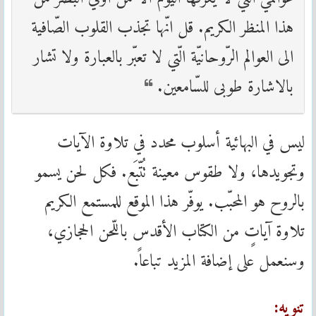
هذا المنظر الكريم. قل انّها تجذب القلوب الصّافية
الى العوالم الرّوحانيّة الّتي لا تعبّر بالعبارة ولا تشار
بالاشارة طوبى للسّامعين.
ليس في البهائية أسلوب محدد في تلاوة الآيات
وتجويدها، ولا طقوس معينة تُتّبَع. فكل لحن يسمو
بالروح هو المحبّب. يوفّر هذا الموقع للمستمع الكريم
تلاوة آياتٍ من الكتاب الأقدس باللّحن الحجازي،
وسنعمل على إضافة المزيد تباعاً.
تنويه: