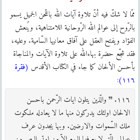
ممّا لا شكّ فيه أنّ تلاوة آيات الله باللّحن الجميل يسمو
بالرّوح إلى عوالم الله الرّوحانية اللامتناهية، ويُنعش
الفؤاد ويفتح العقل على آفاق معانيها السّامية. وعليه،
فقد شجّع حضرة بهاءالله على تلاوة الآيات والمناجاة
بأحسن الألحان كما جاء في الكتاب الأقدس
(فقرة
:
۱۱٦)
۱۱٦.
والّذين يتلون ايات الرّحمن باحسن
الالحان اولئك يدركون منها ما لا يعادله ملكوت
ملك السّموات والارضين. وبها يجدون عرف
عوالمي الّتي لا يعرفها اليوم الاّ من اوتي البصر من