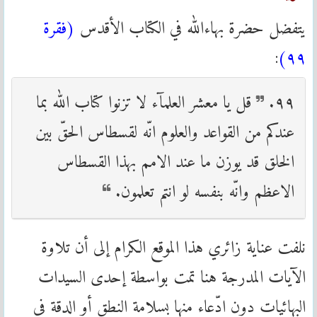
يتفضل حضرة بهاءالله في الكتاب الأقدس
(فقرة
:
٩٩)
٩٩.
قل يا معشر العلمآء لا تزنوا كتاب الله بما
عندكم من القواعد والعلوم انّه لقسطاس الحقّ بين
الخلق قد يوزن ما عند الامم بهذا القسطاس
الاعظم وانّه بنفسه لو انتم تعلمون.
نلفت عناية زائري هذا الموقع الكرام إلى أن تلاوة
الآيات المدرجة هنا تمت بواسطة إحدى السيدات
البهائيات دون ادّعاء منها بسلامة النطق أو الدقة في