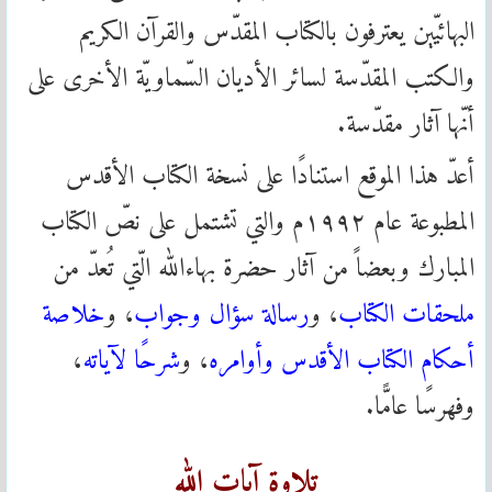
البهائيّين يعترفون بالكتاب المقدّس والقرآن الكريم
والكتب المقدّسة لسائر الأديان السّماويّة الأخرى على
أنّها آثار مقدّسة.
أعدّ هذا الموقع استنادًا على نسخة الكتاب الأقدس
المطبوعة عام ۱۹۹۲م والتي تشتمل على نصّ الكتاب
المبارك وبعضاً من آثار حضرة بهاءالله الّتي تُعدّ من
ملحقات الكتاب
، و
رسالة سؤال وجواب
، و
خلاصة
أحكام الكتاب الأقدس وأوامره
، و
شرحًا لآياته
،
وفهرسًا عامًّا.
تلاوة آيات الله