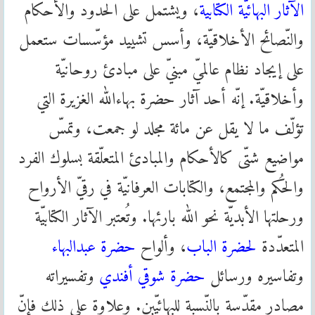
الآثار البهائيّة الكتابية
، ويشتمل على الحدود والأحكام
والنّصائح الأخلاقيّة، وأسس تشييد مؤسّسات ستعمل
على إيجاد نظام عالميّ مبنيّ على مبادئ روحانيّة
وأخلاقيّة. إنّه أحد آثار حضرة بهاءالله الغزيرة التي
تؤلّف ما لا يقل عن مائة مجلد لو جمعت، وتمسّ
مواضيع شتّى كالأحكام والمبادئ المتعلّقة بسلوك الفرد
والحُكم والمجتمع، والكتابات العرفانيّة في رقيّ الأرواح
ورحلتها الأبديّة نحو الله بارئها. وتُعتبر الآثار الكتابيّة
المتعدّدة
لحضرة الباب
، وألواح
حضرة عبدالبهاء
وتفاسيره ورسائل
حضرة شوقي أفندي
وتفسيراته
مصادر مقدّسة بالنّسبة للبهائيّين. وعلاوة على ذلك فإنّ